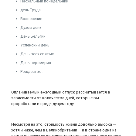
Пасхальный понедельник
день Труда
Вознесение
Духов день
День Бельгии
Успенский день
День всех святых
День перемирия
Рождество.
Оплачиваемый ежегодный отпуск рассчитывается в
зависимости от количества дней, которые вы
проработали в предыдущем году.
Несмотря на это, стоимость жизни довольно высока —
хотя и ниже, чем в Великобритании — и в стране одна из
самых высоких на континенте ставок подоходного налога.