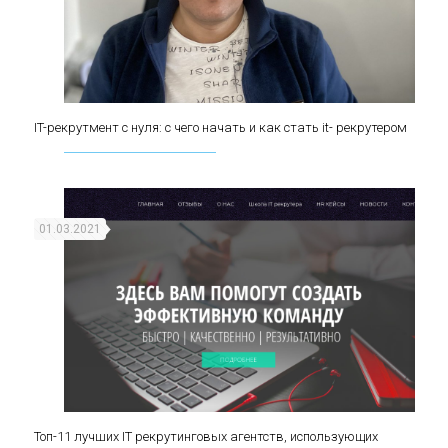
IT-рекрутмент с нуля: с чего начать и как стать it- рекрутером
IT-рекрутмент с нуля: с чего начать и как стать it-
рекрутером
01.03.2021
Топ-11 лучших IT рекрутинговых агентств, использующих
Топ-11 лучших IT рекрутинговых агентств,