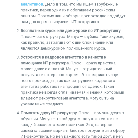
аналитиков
.
Дело в том, что мы ищем зарубежные
практики, переводим их и обогащаем российским
опытом. Поэтому наши обзоры превосходно подойдут
вам для первого изучения ИТ-рекрутинга.
Бесплатные курсы или демо-уроки по ИТ рекрутингу.
Плюс — есть структура. Минус — глубина. Такие курсы,
как правило, затрагивают один блок знаний или
являются демо-уроком полноценного курса.
Устроится в кадровое агентство в качестве
помощника ИТ рекрутера.
Плюс — сразу практика,
может даже с оплатой. Минус — отрицательный
результат и потерянное время. Этот вариант чаще
всего происходит, так как сотрудники кадрового
агентства работают на процент от сделок. Такая
практика не всегда оплачиваемая и знания, которыми
владеют рекрутинговый агентства, могу быть на
уровне ниже среднего.
Помогать другу ИТ-рекрутеру.
Плюс — помощь друга в
обучении. Минус — такой друг мало у кого есть и не
каждый захочет с вами возиться. Это, наверное
самый классный вариант быстро погрузиться в сферу
ИТ-рекрутинга. Но не у каждого есть такой друг, и не у