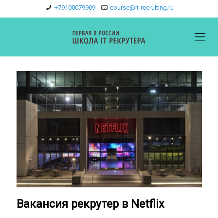
+79100079909
course@it-recruiting.ru
Вакансия рекрутер в Netflix