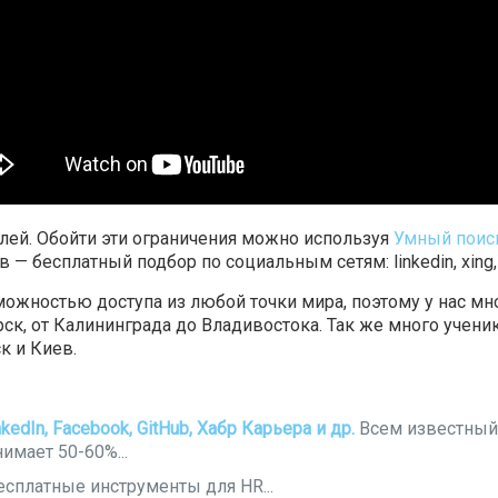
елей. Обойти эти ограничения можно используя
Умный поис
бесплатный подбор по социальным сетям: linkedin, xing, fb, 
жностью доступа из любой точки мира, поэтому у нас мног
ск, от Калининграда до Владивостока. Так же много ученик
к и Киев.
dIn, Facebook, GitHub, Хабр Карьера и др.
Всем известный 
имает 50-60%...
есплатные инструменты для HR...