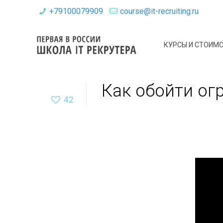
+79100079909
course@it-recruiting.ru
КУРСЫ И СТОИМ
Как обойти ог
42