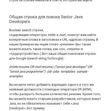
строк на основе навыков и опыта, которые вы ищете.
Общая строка для поиска Senior Java
Developers
Boolean search строки,
содержащие операторы
intitle:
и
inurl:,
помогут вам найти
конкретные слова в заголовках и URL-адресах страниц. В
наших примерах мы ищем слово «резюме» (вы также
можете искать такие слова, как «cv», «resume» и
«трудоустройство».) Вот наша общая поисковая строка
для Google (search string forGoogle):
(intitle:resume OR inurl:resume) (“senior java developer” OR
“senior java programmer”) -job -jobs -templates -sample -
examples
Вы можете легко добавить вариацию одного и того же
названия должности с помощью оператора OR (ИЛИ),
чтобы раскрыть большее количество резюме. Кроме того,
вы можете искать старших разработчиков, которые знают
Java, но не обязательно называют себя «Java
Developer». Вот пример: