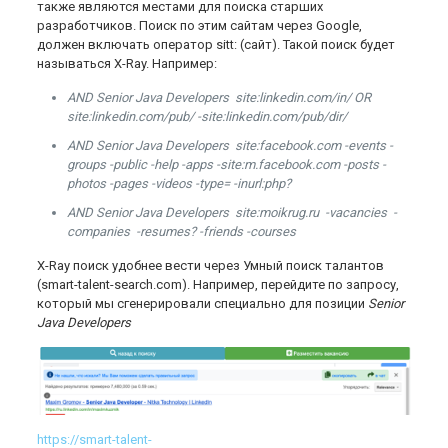
также являются местами для поиска старших
разработчиков. Поиск по этим сайтам через Google,
должен включать оператор sitt: (сайт). Такой поиск будет
называться X-Ray. Например:
AND Senior Java Developers site:linkedin.com/in/ OR
site:linkedin.com/pub/ -site:linkedin.com/pub/dir/
AND Senior Java Developers site:facebook.com -events -
groups -public -help -apps -site:m.facebook.com -posts -
photos -pages -videos -type= -inurl:php?
AND Senior Java Developers site:moikrug.ru -vacancies -
companies -resumes? -friends -courses
Х-Ray поиск удобнее вести через Умный поиск талантов
(smart-talent-search.com). Например, перейдите по запросу,
который мы сгенерировали специально для позиции
Senior
Java Developers
https://smart-talent-