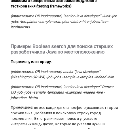
Знакомы с конкретными системами модульного
тестирования (testing frameworks)
(intitle:resume OR inurl:resume) “senior Java developer” Junit -job
-jobs -templates -sample -examples -bistro -hire -jobvertise -
itechtalents
Примеры Boolean search для поиска старших
разработчиков Java по местоположению
По
региону
или
городу
:
(intitle:resume OR inurl:resume) senior “java developer”
(Washington OR WA) -job -jobs -sample -examples -indeed -hire
(intitle:resume OR inurl:resume) “senior Java developer” Denver
CO -job -jobs -sample -templates -examples -indeed -hire -
jobvertise -bistro
Примечание:
не все кандидаты в профиле указывают город
проживания. Добавляя в поисковую строку город
проживания, Вы ограничивает поиск и упускаете
интересных кандидатов, которые не указали нужный