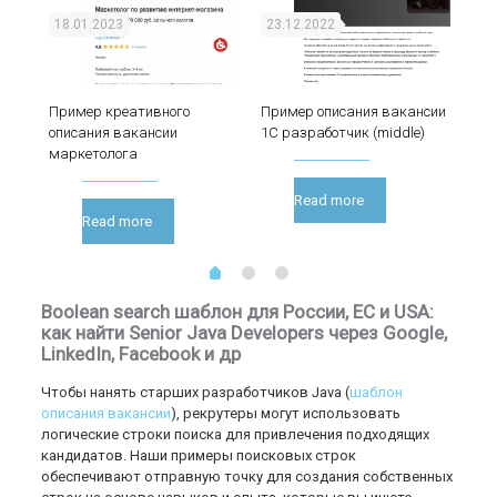
18.01.2023
23.12.2022
16
ингу
Пример креативного
Пример описания вакансии
Сто
описания вакансии
1С разработчик (middle)
рек
маркетолога
ONL
Read more
Read more
Boolean
search
шаблон для России,
EC
и
USA
:
как найти
Senior
Java
Developers
через
Google
,
LinkedIn
,
Facebook
и др
Чтобы нанять старших разработчиков Java (
шаблон
описания вакансии
), рекрутеры могут использовать
логические строки поиска для привлечения подходящих
кандидатов. Наши примеры поисковых строк
обеспечивают отправную точку для создания собственных