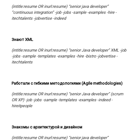
(intitle:resume OR inurl:resume) “senior java developer”
“continuous integration” -job -jobs -sample -examples -hire -
itechtalents -jobvertise -indeed
Знают
XML
(intitle:resume OR inurl:resume) “senior Java developer” XML -job
-jobs -sample -templates -examples -hire -bistro -jobvertise -
itechtalents
Работали с гибкими методологиями (Agile methodologies)
(intitle:resume OR inurl:resume) “senior Java developer” (scrum
OR XP) -job -jobs -sample -templates -examples -indeed -
hireitpeople
Знакомы
с
архитектурой
и
дизайном
(intitle:resume OR inurl:resume) “senior java developer”