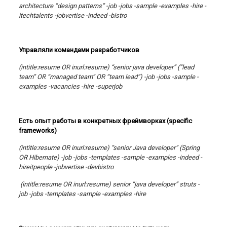
architecture “design patterns” -job -jobs -sample -examples -hire -
itechtalents -jobvertise -indeed -bistro
Управляли
командами
разработчиков
(intitle:resume OR inurl:resume) “senior java developer” (“lead
team” OR “managed team” OR “team lead”) -job -jobs -sample -
examples -vacancies -hire -superjob
Есть опыт работы в конкретных фреймворках (specific
frameworks)
(intitle:resume OR inurl:resume) “senior Java developer” (Spring
OR Hibernate) -job -jobs -templates -sample -examples -indeed -
hireitpeople -jobvertise -devbistro
(intitle:resume OR inurl:resume) senior “java developer” struts -
job -jobs -templates -sample -examples -hire