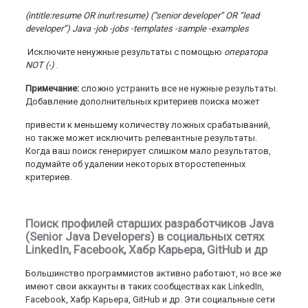
(intitle:resume OR inurl:resume) (“senior developer” OR “lead
developer”) Java -job -jobs -templates -sample -examples
Исключите ненужные результаты с помощью
оператора
NOT (-)
.
Примечание:
сложно устранить все не нужные результаты.
Добавление дополнительных критериев поиска может
привести к меньшему количеству ложных срабатываний,
но также может исключить релевантные результаты.
Когда ваш поиск генерирует слишком мало результатов,
подумайте об удалении некоторых второстепенных
критериев.
Поиск профилей старших разработчиков Java
(Senior Java Developers) в социальных сетях
LinkedIn, Facebook, Хабр Карьера, GitHub и др
Большинство программистов активно работают, но все же
имеют свои аккаунты в таких сообществах как LinkedIn,
Facebook, Хабр Карьера, GitHub и др. Эти социальные сети