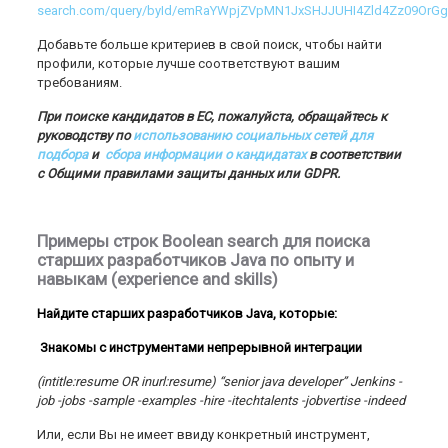
search.com/query/byId/emRaYWpjZVpMN1JxSHJJUHI4Zld4Zz09OrGg
Добавьте больше критериев в свой поиск, чтобы найти
профили, которые лучше соответствуют вашим
требованиям.
При поиске кандидатов в ЕС, пожалуйста, обращайтесь к
руководству по
использованию социальных сетей для
подбора
и
сбора информации о кандидатах
в соответствии
с Общими правилами защиты данных или GDPR.
Примеры строк Boolean search для поиска
старших разработчиков Java по опыту и
навыкам (experience and skills)
Найдите старших разработчиков Java, которые:
Знакомы с инструментами непрерывной интеграции
(intitle:resume OR inurl:resume) “senior java developer” Jenkins -
job -jobs -sample -examples -hire -itechtalents -jobvertise -indeed
Или, если Вы не имеет ввиду конкретный инструмент,