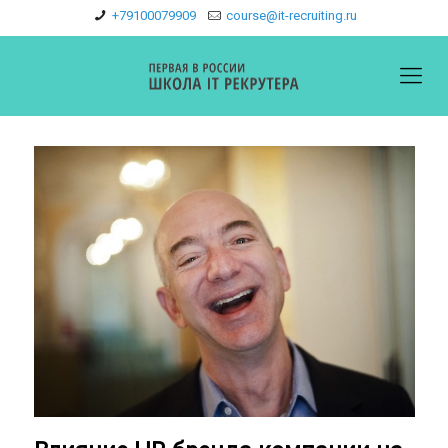
+79100079909
course@it-recruiting.ru