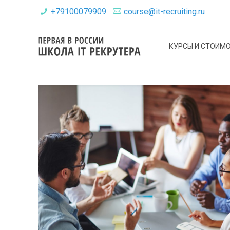
+79100079909
course@it-recruiting.ru
КУРСЫ И СТОИМ