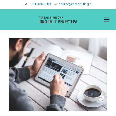
+79100079909
course@it-recruiting.ru