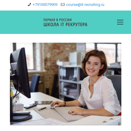
+79100079909
course@it-recruiting.ru