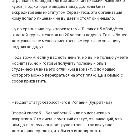
странная Голландия, где все знают английский. Языковые
курсы, под которые выдают визу, должны быть
аккредитованы институтом Сервантеса, эта организация
кому попало лицензии не выдаёт и стоят они немало.
Ну по сравнению с университетами. Тысяч от 5 обойдётся
годовой курс интенсива по 20 часов в неделю. Есть и более
доступные и не менее качественные курсы, но увы, визу
под них не дадут.
Подытожим: если у вас есть деньги, но вы не только умеете
их считать, но и готовы получить полезный опыт,
студенческая виза это отличный вариант, с помощью
которого можно перебраться на этот пляж. Да и семью с
собой прихватить.
Что дает статус безработного в Испании (лукратива)
Второй способ — Безработный, или по испански но
лукратива. Это очень почетный статус, означающий, что
вам до лампочки рынок труда страны, так как у вас
достаточно средств, чтобы его игнорировать.