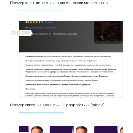
Пример креативного описания вакансии маркетолога
Пример креативного описания вакансии
маркетолога
23.12.2022
Пример описания вакансии 1С разработчик (middle)
Пример описания вакансии 1С разработчик
(middle)