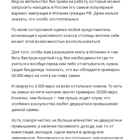
Вид на жительство без права на работу, который можно
запросить находясь в России это самый популярный
вариант эмиграции в Испании граждан РФ. Даже нельзя
сказать, что особо состоятельных.
По моей осторожной оценке любой представитель
исчезающего креативного класса столицы вполне себе
может этой возможностью воспользоваться.
Для того, чтобы вам разрешили ехать в Испанию и там
бить баклуши круглый год, без необходимости где то
учиться и вообще перед кем либо отчитываться, нужна
сущая безделица: показать, что вы обладаете примерно
26.000 евро на счету на главу семьи.
И сверху по 6.500 евро на всех остальных членов. То есть
на семью из пяти человек хватит примерно 52000 евро.
Конечно, чем больше — тем лучше, ходят слухи, что
особенно консульства любят двукратное превышение
данной суммы.
Хотя, говоря честно, их больше впечатлит не двукратное
превышение, а наличие пассивного дохода, как то от
инвестиций, вкладов, сдачи жилья в аренду или
дивидендов. Регулярного и достаточного для покрытия в