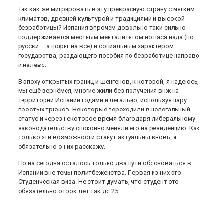
Так как же мигрировать в эту прекрасную страну с мягким
климатов, древней культурой и традициями и высокой
безработицы? Испания впрочем довольно таки сильно
поддерживается местным менталитетом но паса нада (по
русски — а пофиг на все) и социальным характером
государства, раздающего пособия по безработице направо
и налево.
В эпоху открытых границ и шенгенов, к которой, я надеюсь,
мы ещё вернёмся, многие жили без получения внж на
территории Испании годами и легально, используя пару
простых трюков. Некоторые переходили в нелегальный
статус и через некоторое время благодаря либеральному
законодательству спокойно меняли его на резиденцию. Как
только эти возможности станут актуальны вновь, я
обязательно о них расскажу.
Но на сегодня осталось только два пути обосноваться в
Испании вне темы политбеженства. Первая из них это
Студенческая виза. Не стоит думать, что студент это
обязательно отрок лет так до 25.