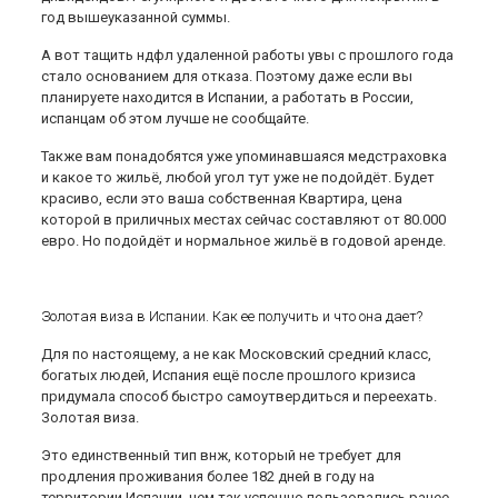
год вышеуказанной суммы.
А вот тащить ндфл удаленной работы увы с прошлого года
стало основанием для отказа. Поэтому даже если вы
планируете находится в Испании, а работать в России,
испанцам об этом лучше не сообщайте.
Также вам понадобятся уже упоминавшаяся медстраховка
и какое то жильё, любой угол тут уже не подойдёт. Будет
красиво, если это ваша собственная Квартира, цена
которой в приличных местах сейчас составляют от 80.000
евро. Но подойдёт и нормальное жильё в годовой аренде.
Золотая виза в Испании. Как ее получить и что она дает?
Для по настоящему, а не как Московский средний класс,
богатых людей, Испания ещё после прошлого кризиса
придумала способ быстро самоутвердиться и переехать.
Золотая виза.
Это единственный тип внж, который не требует для
продления проживания более 182 дней в году на
территории Испании, чем так успешно пользовались ранее