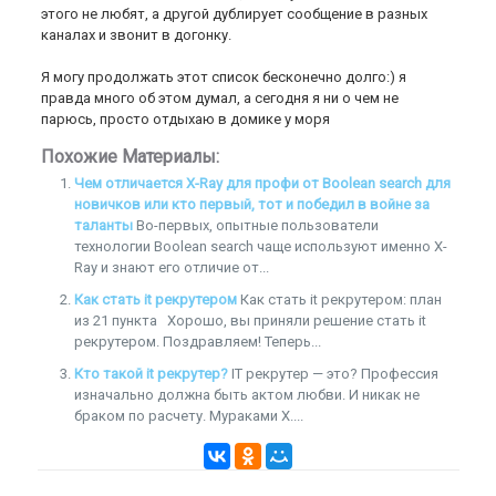
этого не любят, а другой дублирует сообщение в разных
каналах и звонит в догонку.
Я могу продолжать этот список бесконечно долго:) я
правда много об этом думал, а сегодня я ни о чем не
парюсь, просто отдыхаю в домике у моря
Похожие Материалы:
Чем отличается X-Ray для профи от Boolean search для
новичков или кто первый, тот и победил в войне за
таланты
Во-первых, опытные пользователи
технологии Boolean search чаще используют именно X-
Ray и знают его отличие от...
Как стать it рекрутером
Как стать it рекрутером: план
из 21 пункта Хорошо, вы приняли решение стать it
рекрутером. Поздравляем! Теперь...
Кто такой it рекрутер?
IT рекрутер — это? Профессия
изначально должна быть актом любви. И никак не
браком по расчету. Мураками Х....