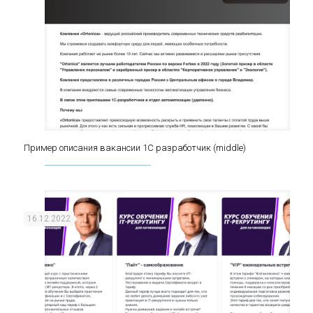
Пример описания вакансии 1С разработчик (middle)
Пример описания вакансии 1С разработчик
(middle)
16.12.2022