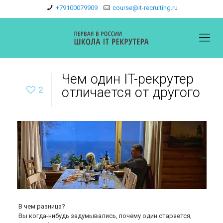
+79100079909
course@it-recruiting.ru
Чем один IT-рекрутер
2
отличается от другого
В чем разница?
Вы когда-нибудь задумывались, почему один старается,