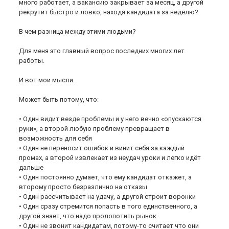
много работает, а вакансию закрывает за месяц, а другой
рекрутит быстро и ловко, находя кандидата за неделю?
В чем разница между этими людьми?
Для меня это главный вопрос последних многих лет
работы.
И вот мои мысли.
Может быть потому, что:
• Один видит везде проблемы и у него вечно «опускаются
руки», а второй любую проблему превращает в
возможность для себя
• Один не переносит ошибок и винит себя за каждый
промах, а второй извлекает из неудач уроки и легко идёт
дальше
• Один постоянно думает, что ему кандидат откажет, а
второму просто безразлично на отказы
• Один рассчитывает на удачу, а другой строит воронки
• Один сразу стремится попасть в того единственного, а
другой знает, что надо пролопотить рынок
• Один не звонит кандидатам, потому-то считает что они