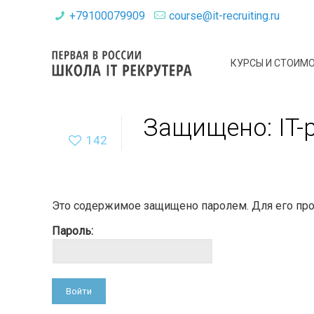
+79100079909
course@it-recruiting.ru
КУРСЫ И СТОИМ
Защищено: IT-
142
Это содержимое защищено паролем. Для его прос
Пароль: