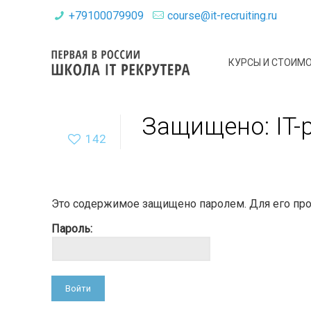
+79100079909
course@it-recruiting.ru
КУРСЫ И СТОИМ
Защищено: IT-
142
Это содержимое защищено паролем. Для его прос
Пароль: