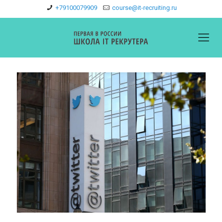
+79100079909
course@it-recruiting.ru