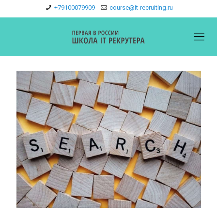
+79100079909
course@it-recruiting.ru