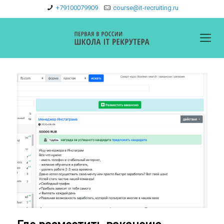
+79100079909
course@it-recruiting.ru