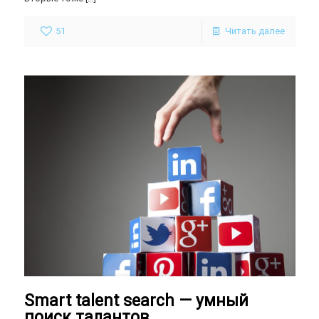
51
Читать далее
Smart talent search — умный
поиск талантов