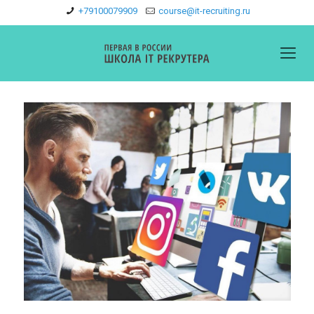
+79100079909
course@it-recruiting.ru