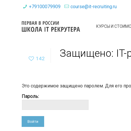
+79100079909
course@it-recruiting.ru
КУРСЫ И СТОИМ
Защищено: IT-
142
Это содержимое защищено паролем. Для его прос
Пароль: