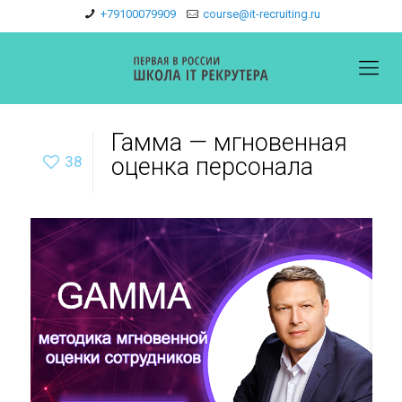
+79100079909
course@it-recruiting.ru
Гамма — мгновенная
38
оценка персонала