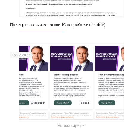
Пример описания вакансии 1С разработчик (middle)
Пример описания вакансии 1С разработчик
(middle)
16.12.2022
Новые тарифы
Стоимость обучения IT-рекрутингу в онлайн