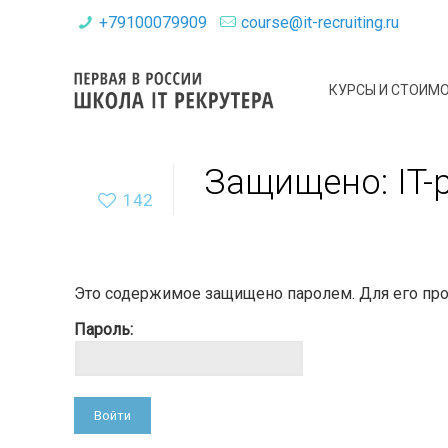
+79100079909
course@it-recruiting.ru
КУРСЫ И СТОИМ
Защищено: IT-
142
Это содержимое защищено паролем. Для его прос
Пароль: