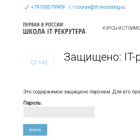
+79100079909
course@it-recruiting.ru
КУРСЫ И СТОИМ
Защищено: IT-
142
Это содержимое защищено паролем. Для его прос
Пароль: